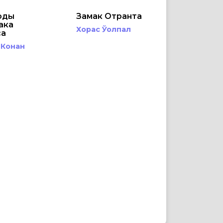
оды
Замак Отранта
ака
Хорас Ўолпал
са
 Конан