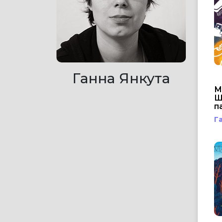
Ганна Янкута
М
Ш
п
Г