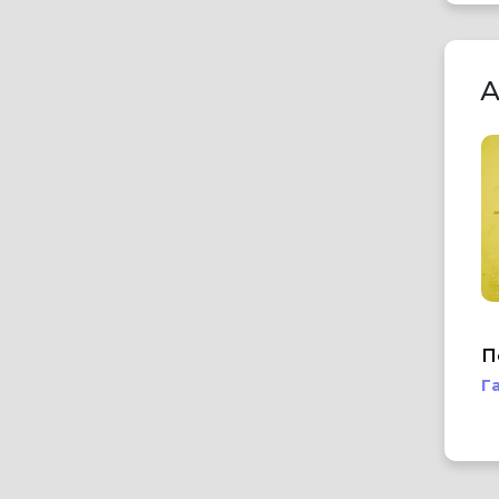
А
П
Г