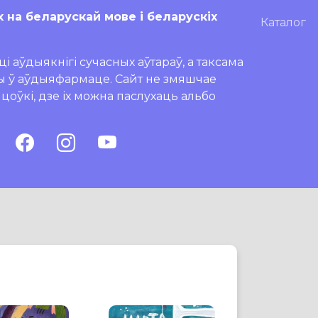
х на беларускай мове і беларускіх
Каталог
і аўдыякнігі сучасных аўтараў, а таксама
ры ў аўдыяфармаце. Сайт не змяшчае
ляцоўкі, дзе іх можна паслухаць альбо