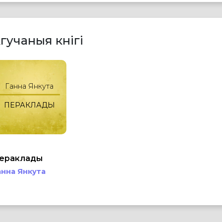
гучаныя кнігі
Ганна Янкута
ПЕРАКЛАДЫ
ераклады
анна Янкута