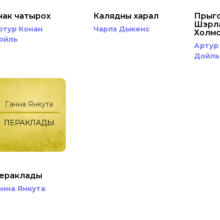
нак чатырох
Калядны харал
Прыг
Шэрл
ртур Конан
Чарлз Дыкенс
Холм
ойль
Артур
Дойль
Ганна Янкута
ПЕРАКЛАДЫ
ераклады
анна Янкута