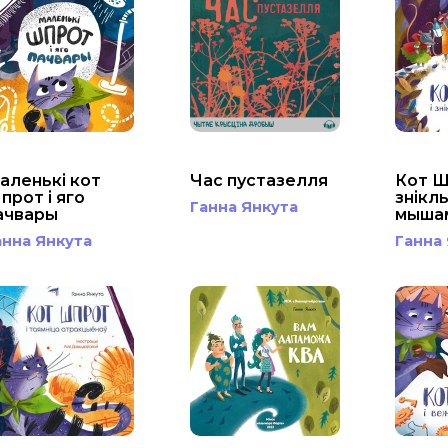
аленькі кот
Час пустазелля
Кот Ш
прот і яго
знікл
Ганна Янкута
ачвары
мыша
анна Янкута
Ганна