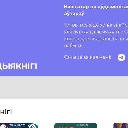
Навігатар па аўдыякніга
аўтараў
Тут вы можаце хутка знайсц
класічныя і дзіцячыя тво
кнігі, а дае спасылкі на п
набыць.
Сачыце за навінамі:
ДЫЯКНІГІ
нігі