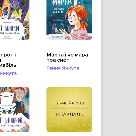
прот і
Марта і яе мара
ы
пра снег
мабіль
Ганна Янкута
 Янкута
Ганна Янкута
ПЕРАКЛАДЫ