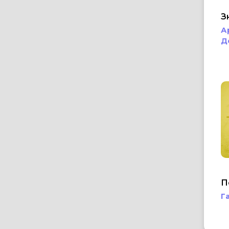
З
А
Д
П
Г