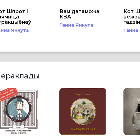
от Шпрот і
Вам дапаможа
Кот Ш
аямніца
КВА
вежа
тракцыёнаў
гадзін
Ганна Янкута
анна Янкута
Ганна
ераклады