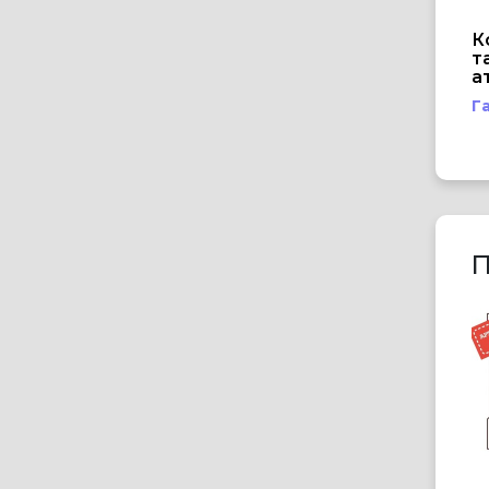
К
т
а
Г
П