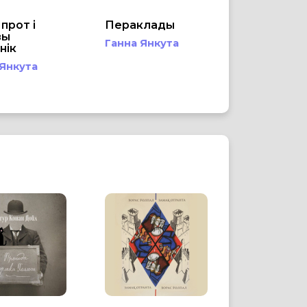
прот і
Пераклады
вы
Ганна Янкута
нік
 Янкута