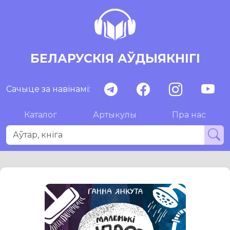
БЕЛАРУСКІЯ АЎДЫЯКНІГІ
Сачыце за навінамі:
Каталог
Артыкулы
Пра нас