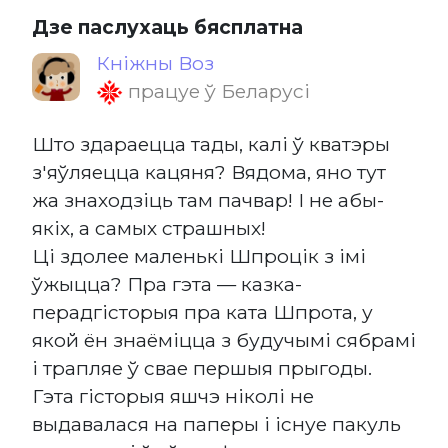
Дзе паслухаць бясплатна
Кніжны Воз
працуе ў Беларусі
Што здараецца тады, калі ў кватэры
з'яўляецца кацяня? Вядома, яно тут
жа знаходзіць там пачвар! І не абы-
якіх, а самых страшных!
Ці здолее маленькі Шпроцік з імі
ўжыцца? Пра гэта — казка-
перадгісторыя пра ката Шпрота, у
якой ён знаёміцца з будучымі сябрамі
і трапляе ў свае першыя прыгоды.
Гэта гісторыя яшчэ ніколі не
выдавалася на паперы і існуе пакуль