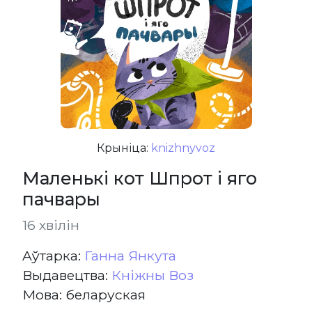
Крыніца:
knizhnyvoz
Маленькі кот Шпрот і яго
пачвары
16 хвілін
Aўтарка:
Ганна Янкута
Выдавецтва:
Кніжны Воз
Мова: беларуская