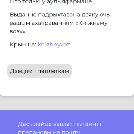
што толькі ў аўдыяфармаце.
Выданне падрыхтавана дзякуючы
вашым ахвяраванням «Кніжнаму
возу»
Крыніца:
knizhnyvoz
Дзецям і падлеткам
Дасылайце вашыя пытанні і
прапановы на пошту