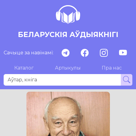
БЕЛАРУСКІЯ АЎДЫЯКНІГІ
Сачыце за навінамі:
Каталог
Артыкулы
Пра нас