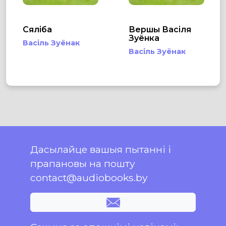
Сяліба
Вершы Васіля
Зуёнка
Васіль Зуёнак
Васіль Зуёнак
Дасылайце вашыя пытанні і
прапановы на пошту
contact@audiobooks.by