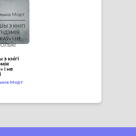
жына Морт
Ы З КНІГІ
ПІДЭМІЯ
ЖАЎ» І НЕ
ТОЛЬКІ
 з кнігі
эмія
 і не
і
ына Морт