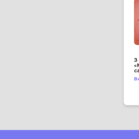
З
«
с
В