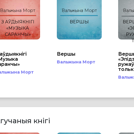
Вальжына Морт
Вальжына Морт
Валь
З АЎДЫЯКНІГІ
ВЕРШЫ
ВЕРШ
«МУЗЫКА
«Э
САРАНЧЫ»
РУ
 аўдыякнігі
Вершы
Вершы
Музыка
«Эпід
Вальжына Морт
аранчы»
ружаў»
тольк
альжына Морт
Вальж
гучаныя кнігі