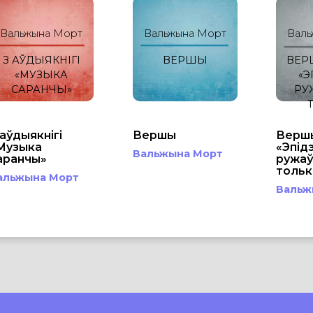
Вальжына Морт
Вальжына Морт
Валь
З АЎДЫЯКНІГІ
ВЕРШЫ
ВЕРШ
«МУЗЫКА
«Э
САРАНЧЫ»
РУ
 аўдыякнігі
Вершы
Вершы
Музыка
«Эпід
Вальжына Морт
аранчы»
ружаў»
тольк
альжына Морт
Вальж