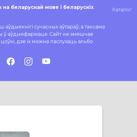
х на беларускай мове і беларускіх
Каталог
і аўдыякнігі сучасных аўтараў, а таксама
ры ў аўдыяфармаце. Сайт не змяшчае
ляцоўкі, дзе іх можна паслухаць альбо