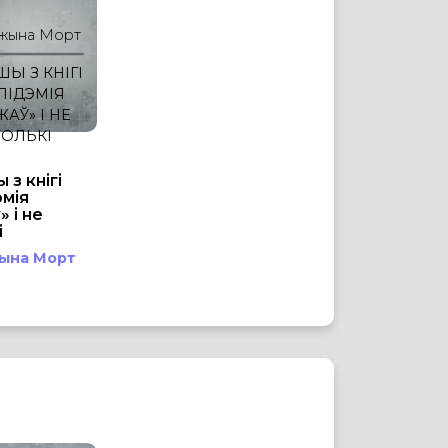
жына Морт
Ы З КНІГІ
ПІДЭМІЯ
ЖАЎ» І НЕ
ТОЛЬКІ
 з кнігі
эмія
 і не
і
ына Морт