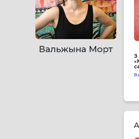
Вальжына Морт
З
«
с
В
А