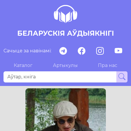
БЕЛАРУСКІЯ АЎДЫЯКНІГІ
Сачыце за навінамі:
Каталог
Артыкулы
Пра нас