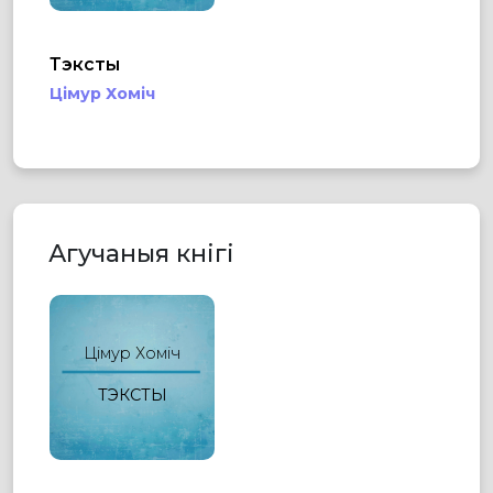
Тэксты
Цімур Хоміч
Агучаныя кнігі
Цімур Хоміч
ТЭКСТЫ