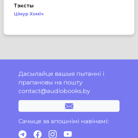
Тэксты
Цімур Хоміч
Дасылайце вашыя пытанні і
прапановы на пошту
contact@audiobooks.by
Сачыце за апошнімі навінамі: