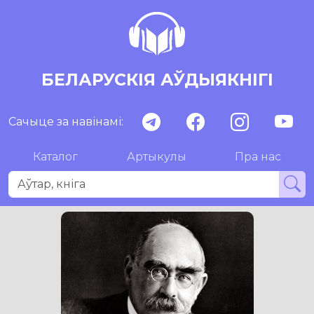
БЕЛАРУСКІЯ АЎДЫЯКНІГІ
Сачыце за навінамі:
Каталог
Артыкулы
Пра нас