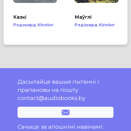
Казкі
Маўглі
Рэдзьярд Кіплінг
Рэдзьярд Кіплінг
Дасылайце вашыя пытанні і
прапановы на пошту
contact@audiobooks.by
Сачыце за апошнімі навінамі: