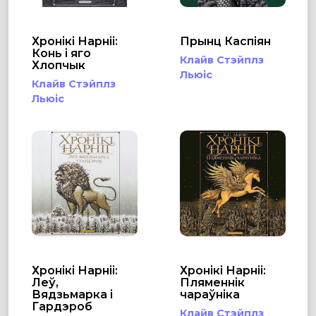
Хронікі Нарніі:
Прынц Каспіян
Конь і яго
Клайв Стэйплз
Хлопчык
Льюіс
Клайв Стэйплз
Льюіс
Хронікі Нарніі:
Хронікі Нарніі:
Леў,
Пляменнік
Вядзьмарка і
чараўніка
Гардэроб
Клайв Стэйплз