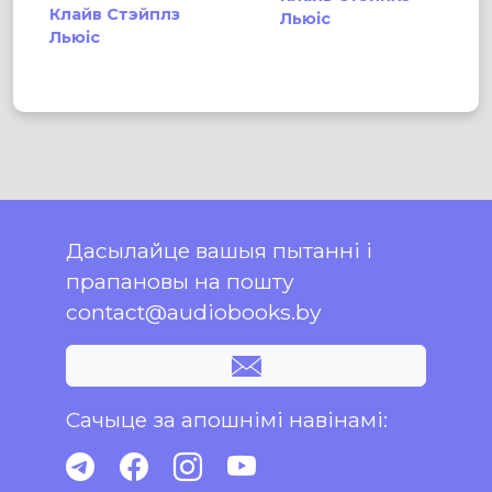
Клайв Стэйплз
Льюіс
Льюіс
Дасылайце вашыя пытанні і
прапановы на пошту
contact@audiobooks.by
Сачыце за апошнімі навінамі: