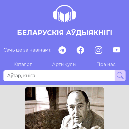
БЕЛАРУСКІЯ АЎДЫЯКНІГІ
Сачыце за навінамі:
Каталог
Артыкулы
Пра нас