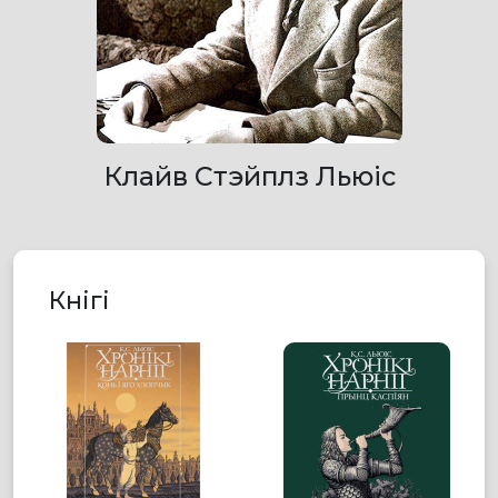
Клайв Стэйплз Льюіс
Кнігі