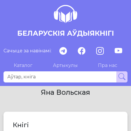
БЕЛАРУСКІЯ АЎДЫЯКНІГІ
Сачыце за навінамі:
Каталог
Артыкулы
Пра нас
Яна Вольская
Кнігі