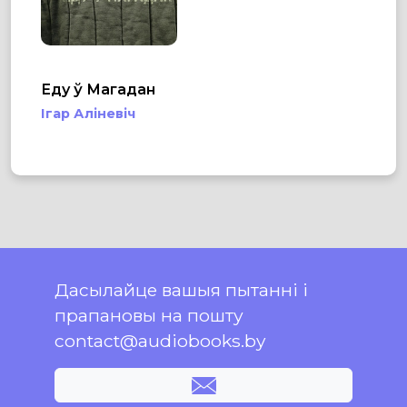
Еду ў Магадан
Ігар Аліневіч
Дасылайце вашыя пытанні і
прапановы на пошту
contact@audiobooks.by