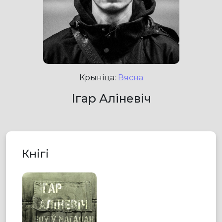
Крыніца:
Вясна
Ігар Аліневіч
Кнігі