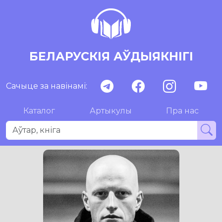
БЕЛАРУСКІЯ АЎДЫЯКНІГІ
Сачыце за навінамі:
Каталог
Артыкулы
Пра нас