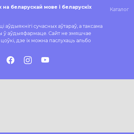
х на беларускай мове і беларускіх
Каталог
і аўдыякнігі сучасных аўтараў, а таксама
ры ў аўдыяфармаце. Сайт не змяшчае
ляцоўкі, дзе іх можна паслухаць альбо