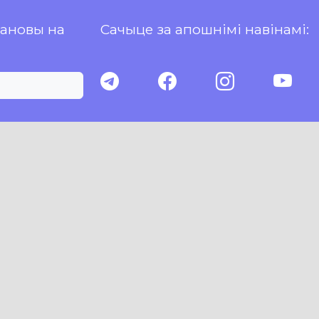
пановы на
Сачыце за апошнімі навінамі: