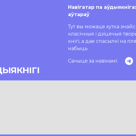
Навігатар па аўдыякніга
аўтараў
Тут вы можаце хутка знайсц
класічныя і дзіцячыя тво
кнігі, а дае спасылкі на п
набыць.
Сачыце за навінамі:
ДЫЯКНІГІ