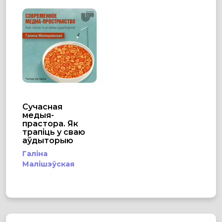
Сучасная
медыя-
прастора. Як
трапіць у сваю
аўдыторыю
Галіна
Малішэўская