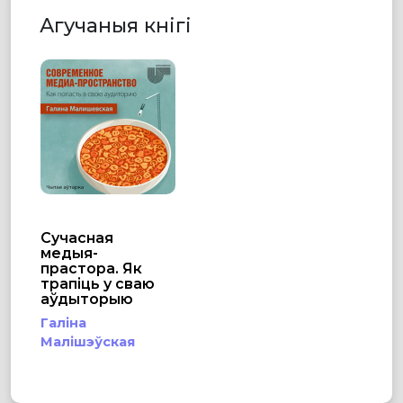
Агучаныя кнігі
Сучасная
медыя-
прастора. Як
трапіць у сваю
аўдыторыю
Галіна
Малішэўская