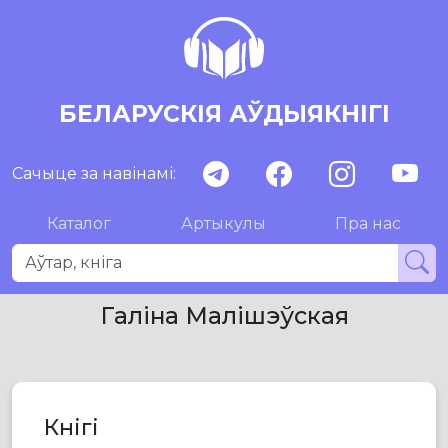
БЕЛАРУСКІЯ АЎДЫЯКНІГІ
Сачыце за навінамі:
Каталог
Артыкулы
Пра нас
Галіна Малішэўская
Кнігі