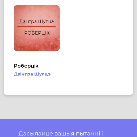
Дзінтра Шулцэ
РОБЕРЦІК
Роберцік
Дзінтра Шулцэ
Дасылайце вашыя пытанні і