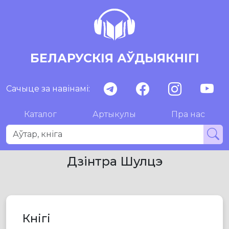
БЕЛАРУСКІЯ АЎДЫЯКНІГІ
Сачыце за навінамі:
Каталог
Артыкулы
Пра нас
Дзінтра Шулцэ
Кнігі