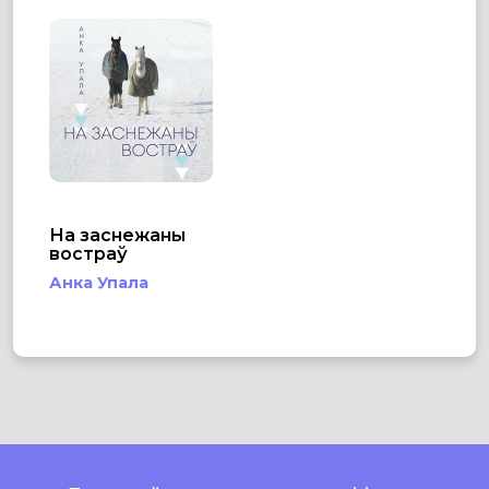
На заснежаны
востраў
Анка Упала