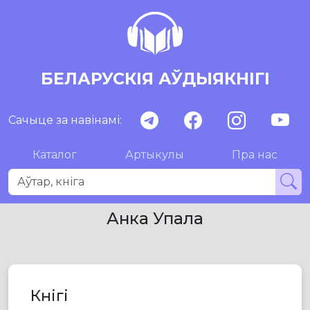
БЕЛАРУСКІЯ АЎДЫЯКНІГІ
Сачыце за навінамі:
Каталог
Артыкулы
Пра нас
Анка Упала
Кнігі