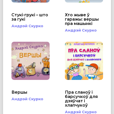
Стукі-грукі – што
Хто жыве ў
за гукі
гаражы: вершы
пра машынкі
Андрэй Скурко
Андрэй Скурко
Вершы
Пра сланоў і
барсучкоў для
Андрэй Скурко
дзяўчат і
хлапчукоў
Андрэй Скурко