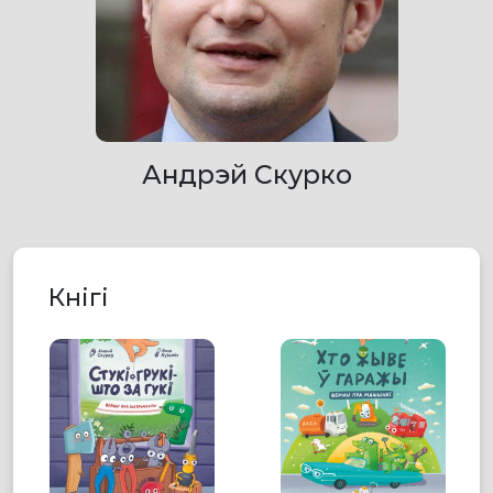
Андрэй Скурко
Кнігі