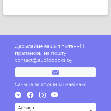
Дасылайце вашыя пытанні і
прапановы на пошту
contact@audiobooks.by
Сачыце за апошнімі навінамі:
Алфавіт