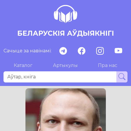
БЕЛАРУСКІЯ АЎДЫЯКНІГІ
Сачыце за навінамі:
Каталог
Артыкулы
Пра нас