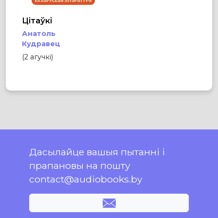
Цітаўкі
Анатоль
Кудравец
(2 агучкі)
Дасылайце вашыя пытанні і
прапановы на пошту
contact@audiobooks.by