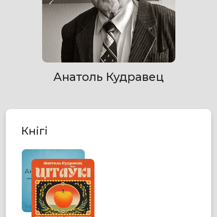
Анатоль Кудравец
Кнігі
Анатоль Кудравец
ЦІТАЎКІ