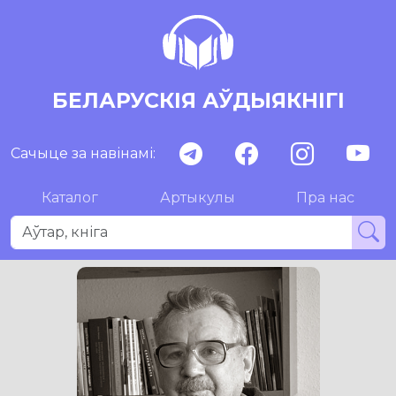
БЕЛАРУСКІЯ АЎДЫЯКНІГІ
Сачыце за навінамі:
Каталог
Артыкулы
Пра нас