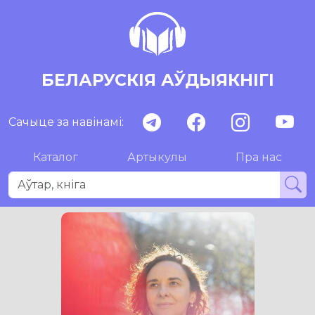
БЕЛАРУСКІЯ АЎДЫЯКНІГІ
Сачыце за навінамі:
Каталог
Артыкулы
Пра нас