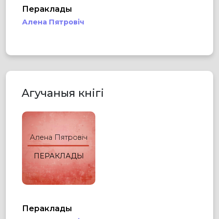
Пераклады
Алена Пятровіч
Агучаныя кнігі
Алена Пятровіч
ПЕРАКЛАДЫ
Пераклады