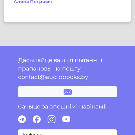
Алена Пятровіч
Дасылайце вашыя пытанні і
прапановы на пошту
contact@audiobooks.by
Сачыце за апошнімі навінамі: