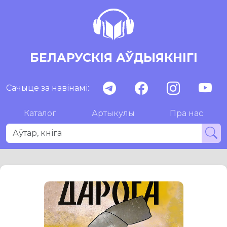
БЕЛАРУСКІЯ АЎДЫЯКНІГІ
Сачыце за навінамі:
Каталог
Артыкулы
Пра нас