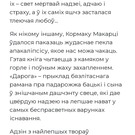
іх – свет мёртвай надзеі, адчаю і
страху, а ў іх саміх яшчэ засталася
тлеючая любоў...
Як нікому іншаму, Кормаку Макарці
ўдалося паказаць жудаснае пекла
апакаліпсісу, якое нас можа чакаць.
Гэтая кніга чытаецца з камяком у
горле і поўным жаху захапленнем.
«Дарога» – прыклад бязлітаснага
рамана пра падарожжа бацькі і сына
ў знішчаным дашчэнту свеце, які дае
цвёрдую надзею на лепшае нават у
самых беспрасветных варунках
існавання.
Адзін з найлепшых твораў