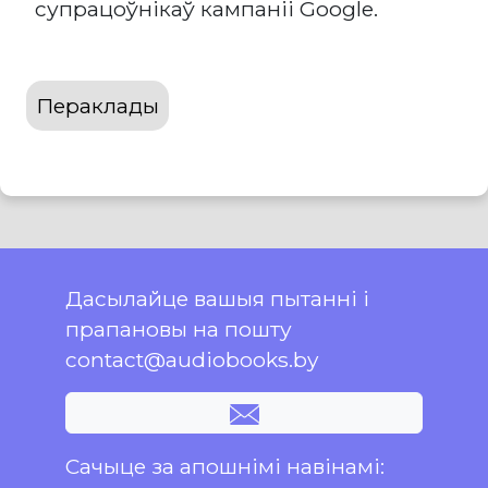
супрацоўнікаў кампаніі Google.
Пераклады
Дасылайце вашыя пытанні і
прапановы на пошту
contact@audiobooks.by
Сачыце за апошнімі навінамі: