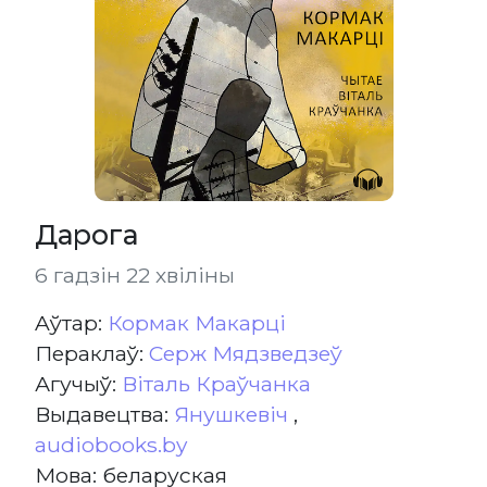
Дарога
6 гадзін 22 хвіліны
Aўтар:
Кормак Макарці
Пераклаў:
Серж Мядзведзеў
Агучыў:
Віталь Краўчанка
Выдавецтва:
Янушкевіч
,
audiobooks.by
Мова: беларуская