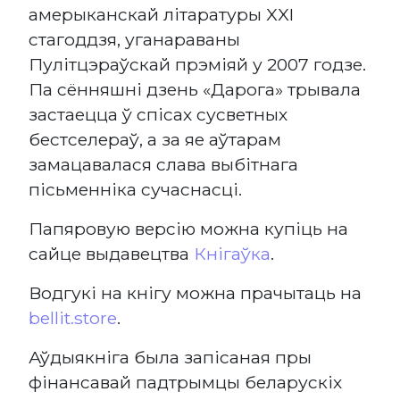
амерыканскай літаратуры XXI
стагоддзя, уганараваны
Пулітцэраўскай прэміяй у 2007 годзе.
Па сённяшні дзень «Дарога» трывала
застаецца ў спісах сусветных
бестселераў, а за яе аўтарам
замацавалася слава выбітнага
пісьменніка сучаснасці.
Папяровую версію можна купіць на
сайце выдавецтва
Кнігаўка
.
Водгукі на кнігу можна прачытаць на
bellit.store
.
Аўдыякніга была запісаная пры
фінансавай падтрымцы беларускіх