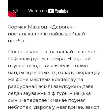
Кормак Макарці «Дарога» –
постапакаліпсіс найвышэйшай
пробы.
Постапакаліпсіс на нашай планеце.
Паўсюль руіны і цемра. Ніводнай
птушкі, ніводнай жывёлы, толькі
банды здзічэлых ад голаду людаедаў.
На фоне мёртвых краявідаў па
разбуранай зямлі вандруюць дзве
ледзь заўважныя фігуры – бацька і
сын. Наперадзе іх чакае поўная
небяспекі дарога ў невядомае, вакол