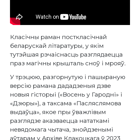
Класічны раман посткласічнай
беларускай літаратуры, у якім
тутэйшая рэчаіснасць разглядаецца
праз магічны крышталь сноў і мрояў.
У трэцюю, разгорнутую і пашыраную
версію рамана дададзеныя дзве
новыя гісторыі («Восень у Гародні» і
«Дзюры»), а таксама «Пасляслямова
выдаўца», якое пры ўважлівым
разглядзе аказваецца нататкамі
невядомага чытача, знойдзенымі
аўтарам у Архіве Клакоцкага ў 2023