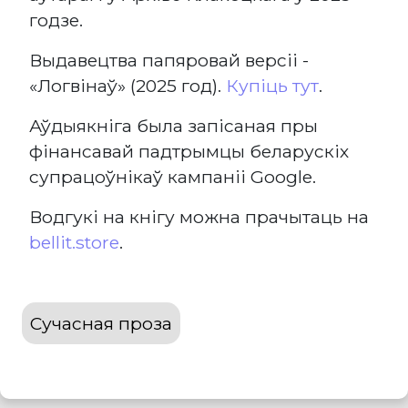
годзе.
Выдавецтва папяровай версіі -
«Логвінаў» (2025 год).
Купіць тут
.
Аўдыякніга была запісаная пры
фінансавай падтрымцы беларускіх
супрацоўнікаў кампаніі Google.
Водгукі на кнігу можна прачытаць на
bellit.store
.
Сучасная проза