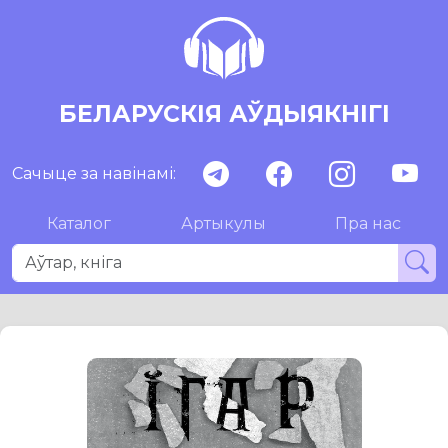
БЕЛАРУСКІЯ АЎДЫЯКНІГІ
Сачыце за навінамі:
Каталог
Артыкулы
Пра нас