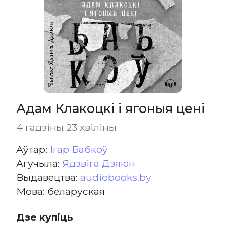
Адам Клакоцкі і ягоныя цені
4 гадзіны 23 хвіліны
Aўтар:
Ігар Бабкоў
Агучыла:
Ядзвіга Дзяюн
Выдавецтва:
audiobooks.by
Мова: беларуская
Дзе купіць