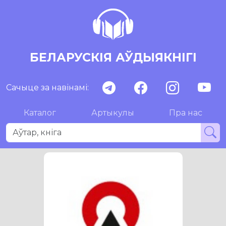
БЕЛАРУСКІЯ АЎДЫЯКНІГІ
Сачыце за навінамі:
Каталог
Артыкулы
Пра нас