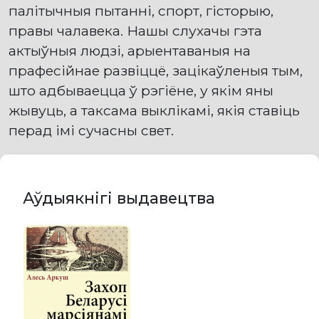
палітычныя пытанні, спорт, гісторыю,
правы чалавека. Нашы слухачы гэта
актыўныя людзі, арыентаваныя на
прафесійнае развіццё, зацікаўленыя тым,
што адбываецца ў рэгіёне, у якім яны
жывуць, а таксама выклікамі, якія ставіць
перад імі сучасны свет.
Аўдыякнігі выдавецтва