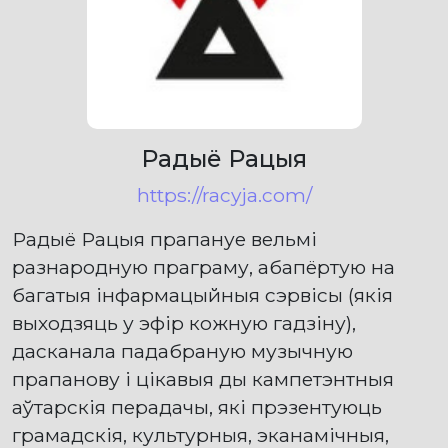
Радыё Рацыя
https://racyja.com/
Радыё Рацыя прапануе вельмі
разнародную праграму, абапёртую на
багатыя інфармацыйныя сэрвісы (якія
выходзяць у эфір кожную гадзіну),
дасканала падабраную музычную
прапанову і цікавыя ды кампетэнтныя
аўтарскія перадачы, які прэзентуюць
грамадскія, культурныя, эканамічныя,