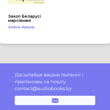
Захоп Беларусі
марсіянамі
Алесь Аркуш
Дасылайце вашыя пытанні і
прапановы на пошту
contact@audiobooks.by