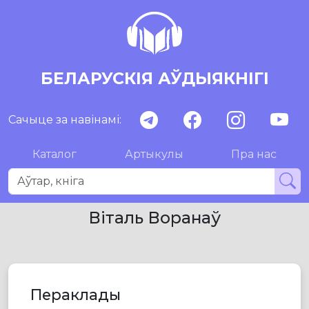
БЕЛАРУСКІЯ АЎДЫЯКНІГІ
Сачыце за навінамі:
Каталог
Артыкулы
Пра нас
Віталь Воранаў
Пераклады