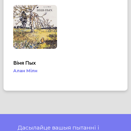
Віня Пых
Алан Мілн
Дасылайце вашыя пытанні і