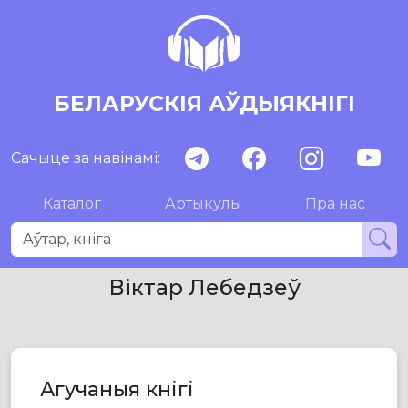
БЕЛАРУСКІЯ АЎДЫЯКНІГІ
Сачыце за навінамі:
Каталог
Артыкулы
Пра нас
Віктар Лебедзеў
Агучаныя кнігі