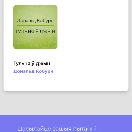
Дональд Кобурн
ГУЛЬНЯ Ў ДЖЫН
Гульня ў джын
Дональд Кобурн
Дасылайце вашыя пытанні і