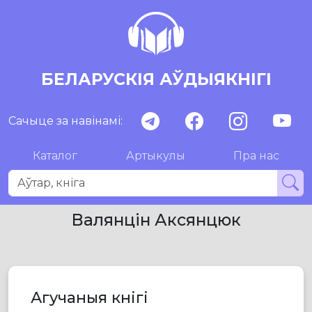
БЕЛАРУСКІЯ АЎДЫЯКНІГІ
Сачыце за навінамі:
Каталог
Артыкулы
Пра нас
Валянцін Аксянцюк
Агучаныя кнігі