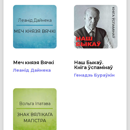
Леанід Дайнека
МЕЧ КНЯЗЯ ВЯЧКІ
Меч князя Вячкі
Наш Быкаў.
Кніга ўспамінаў
Леанід Дайнека
Генадзь Бураўкін
Вольга Іпатава
ЗНАК ВЯЛІКАГА
МАГІСТРА