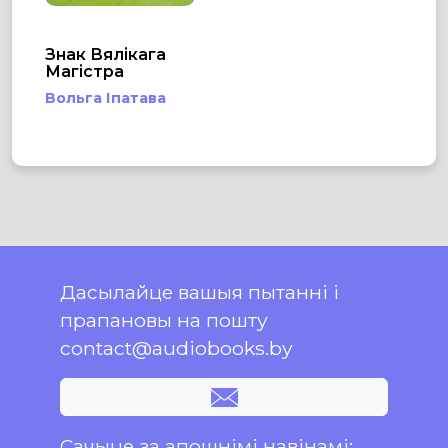
Знак Вялікага
Магістра
Вольга Іпатава
Дасылайце вашыя пытанні і
прапановы на пошту
contact@audiobooks.by
Сачыце за апошнімі навінамі: