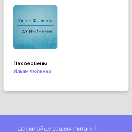
Уільям Фолкнер
ПАХ ВЕРБЕНЫ
Пах вербены
Уільям Фолкнер
Дасылайце вашыя пытанні і