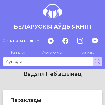
БЕЛАРУСКІЯ АЎДЫЯКНІГІ
Сачыце за навінамі:
Каталог
Артыкулы
Пра нас
Вадзім Небышынец
Пераклады