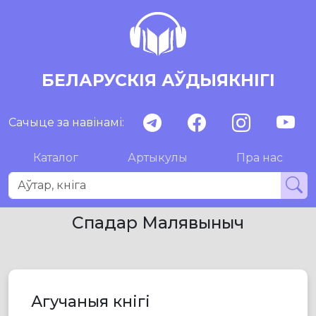
БЕЛАРУСКІЯ АЎДЫЯКНІГІ
Сачыце за навінамі:
Каталог
Артыкулы
Пра нас
Спадар Малявыныч
Агучаныя кнігі