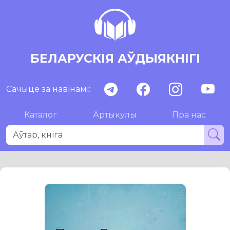
БЕЛАРУСКІЯ АЎДЫЯКНІГІ
Сачыце за навінамі:
Каталог
Артыкулы
Пра нас