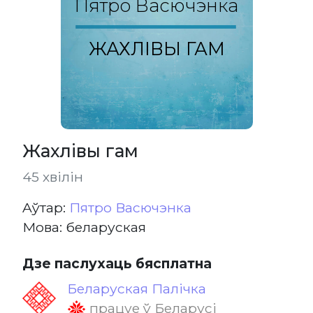
Пятро Васючэнка
ЖАХЛІВЫ ГАМ
Жахлівы гам
45 хвілін
Aўтар:
Пятро Васючэнка
Мова: беларуская
Дзе паслухаць бясплатна
Беларуская Палічка
працуе ў Беларусі