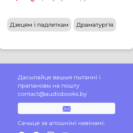
Дзецям і падлеткам
Драматургія
Дасылайце вашыя пытанні і
прапановы на пошту
contact@audiobooks.by
Сачыце за апошнімі навінамі: