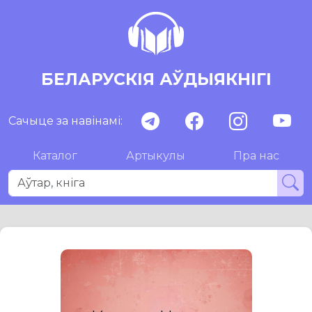
БЕЛАРУСКІЯ АЎДЫЯКНІГІ
Сачыце за навінамі:
Каталог
Артыкулы
Пра нас