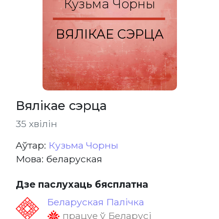
Кузьма Чорны
ВЯЛІКАЕ СЭРЦА
Вялікае сэрца
35 хвілін
Aўтар:
Кузьма Чорны
Мова: беларуская
Дзе паслухаць бясплатна
Беларуская Палічка
працуе ў Беларусі