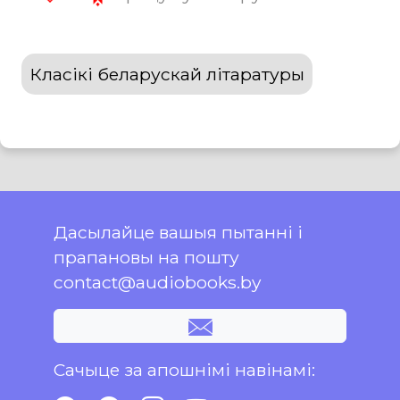
Класікі беларускай літаратуры
Дасылайце вашыя пытанні і
прапановы на пошту
contact@audiobooks.by
Сачыце за апошнімі навінамі: