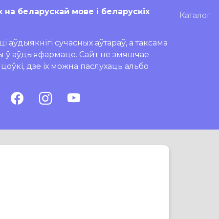
х на беларускай мове і беларускіх
Каталог
і аўдыякнігі сучасных аўтараў, а таксама
ры ў аўдыяфармаце. Сайт не змяшчае
ляцоўкі, дзе іх можна паслухаць альбо