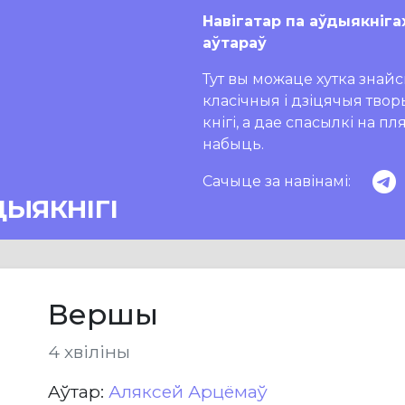
Навігатар па аўдыякніга
аўтараў
Тут вы можаце хутка знайсц
класічныя і дзіцячыя тво
кнігі, а дае спасылкі на п
набыць.
Сачыце за навінамі:
ДЫЯКНІГІ
Вершы
4 хвіліны
Aўтар:
Аляксей Арцёмаў