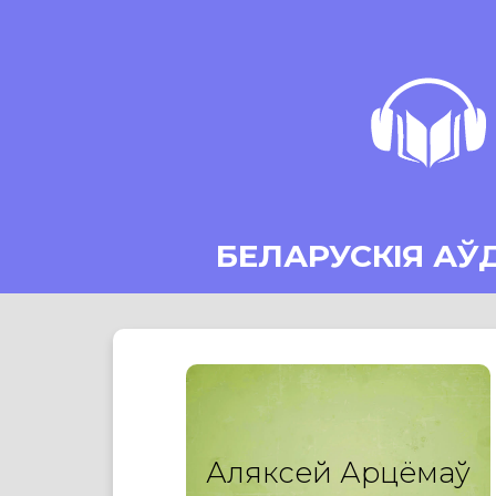
БЕЛАРУСКІЯ АЎ
Аляксей Арцёмаў