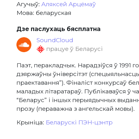
Агучыў:
Аляксей Арцёмаў
Мова: беларуская
Дзе паслухаць бясплатна
SoundCloud
працуе ў Беларусі
Паэт, перакладчык. Нарадзіўся ў 1991 го
дзяржаўны ўніверсітэт (спецыяльнасць
праектавання”). Фіналіст конкурсаў б
маладых літаратараў. Публікаваўся ў ч
“Беларус” і іншых перыядычных выданн
прозу (пераважна з ангельскай мовы).
Крыніца:
Беларускі ПЭН-цэнтр