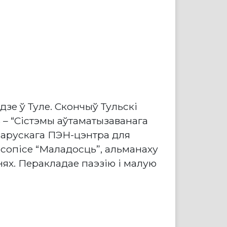
дзе ў Туле. Скончыў Тульскі
 – “Сістэмы аўтаматызаванага
еларускага ПЭН-цэнтра для
асопісе “Маладосць”, альманаху
ях. Перакладае паэзію і малую