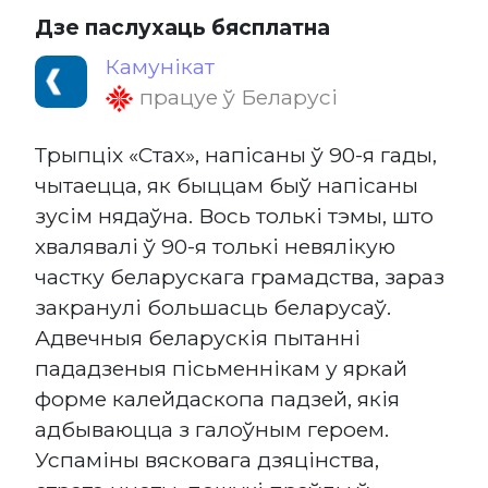
Дзе паслухаць бясплатна
Камунікат
працуе ў Беларусі
Трыпціх «Стах», напісаны ў 90-я гады,
чытаецца, як быццам быў напісаны
зусім нядаўна. Вось толькі тэмы, што
хвалявалі ў 90-я толькі невялікую
частку беларускага грамадства, зараз
закранулі большасць беларусаў.
Адвечныя беларускія пытанні
пададзеныя пісьменнікам у яркай
форме калейдаскопа падзей, якія
адбываюцца з галоўным героем.
Успаміны вясковага дзяцінства,