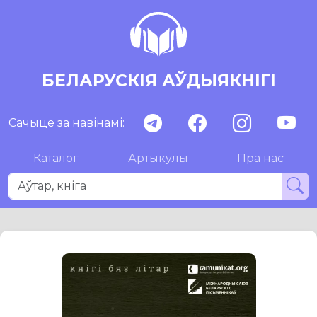
БЕЛАРУСКІЯ АЎДЫЯКНІГІ
Сачыце за навінамі:
Каталог
Артыкулы
Пра нас