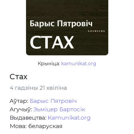
Крыніца:
kamunikat.org
Стах
4 гадзіны 21 хвіліна
Aўтар:
Барыс Пятровіч
Агучыў:
Зьміцер Бартосік
Выдавецтва:
Kamunikat.org
Мова: беларуская