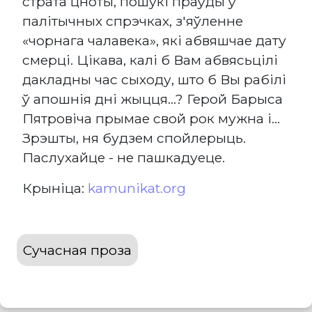
страта цноты, пошукі праўды ў
палітычных спрэчках, з'яўленне
«чорнага чалавека», які абвяшчае дату
смерці. Цікава, калі б Вам абвясьцілі
дакладны час сыходу, што б Вы рабілі
ў апошнія дні жыцця...? Герой Барыса
Пятровіча прымае свой рок мужна і...
Зрэшты, ня будзем спойлерыць.
Паслухайце - не пашкадуеце.
Крыніца:
kamunikat.org
Сучасная проза