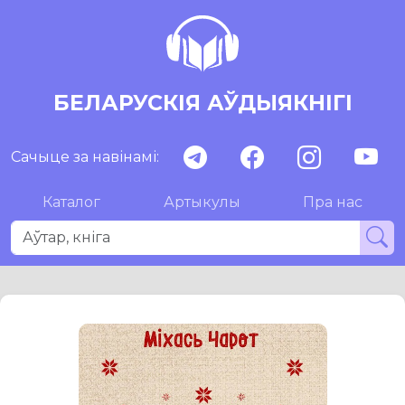
БЕЛАРУСКІЯ АЎДЫЯКНІГІ
Сачыце за навінамі:
Каталог
Артыкулы
Пра нас