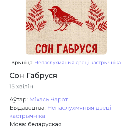
Крыніца:
Непаслухмяныя дзеці кастрычніка
Сон Габруся
15 хвілін
Aўтар:
Міхась Чарот
Выдавецтва:
Непаслухмяныя дзеці
кастрычніка
Мова: беларуская