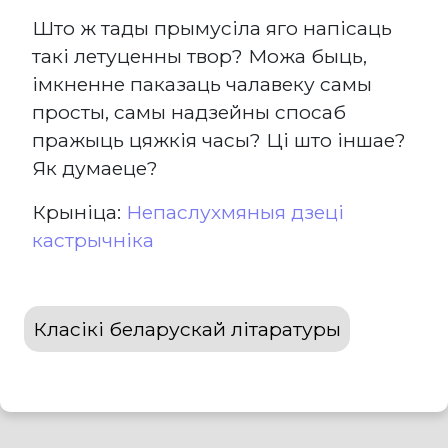
Што ж тады прымусіла яго напісаць
такі летуценны твор? Можа быць,
імкненне паказаць чалавеку самы
просты, самы надзейны спосаб
пражыць цяжкія часы? Ці што іншае?
Як думаеце?
Крыніца:
Непаслухмяныя дзеці
кастрычніка
Класікі беларускай літаратуры