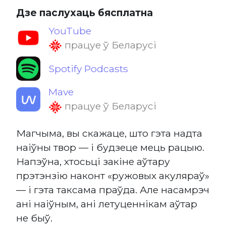
Дзе паслухаць бясплатна
YouTube
працуе ў Беларусі
Spotify Podcasts
Mave
працуе ў Беларусі
Магчыма, вы скажаце, што гэта надта
наіўны твор — і будзеце мець рацыю.
Напэўна, хтосьці закіне аўтару
прэтэнзію наконт «ружовых акуляраў»
— і гэта таксама праўда. Але насамрэч
ані наіўным, ані летуценнікам аўтар
не быў.