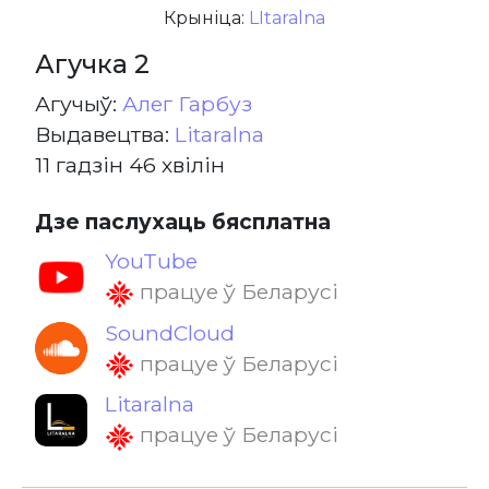
Крыніца:
LItaralna
Агучка 2
Агучыў:
Алег Гарбуз
Выдавецтва:
Litaralna
11 гадзін 46 хвілін
Дзе паслухаць бясплатна
YouTube
працуе ў Беларусі
SoundCloud
працуе ў Беларусі
Litaralna
працуе ў Беларусі