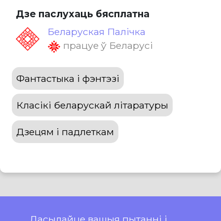
Дзе паслухаць бясплатна
Беларуская Палічка
працуе ў Беларусі
Фантастыка і фэнтэзі
Класікі беларускай літаратуры
Дзецям і падлеткам
Дасылайце вашыя пытанні і