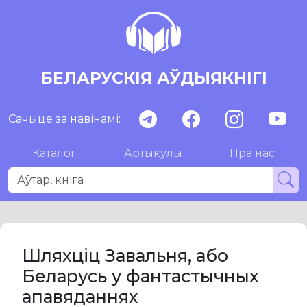
БЕЛАРУСКІЯ АЎДЫЯКНІГІ
Сачыце за навінамі:
Каталог
Артыкулы
Пра нас
Шляхціц Завальня, або
Беларусь у фантастычных
апавяданнях