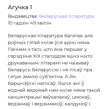
Агучка 1
Выдавецтва:
Беларуская літаратура
10 гадзін 49 хвілін
Беларуская літаратура багатая, але
роўных гэтай кнізе ўсё адно няма.
Пачнем з таго, што яна першая: у
сярэдзіне ХІХ стагоддзя яшчэ ніхто
друкаванымі літарамі не называў
Беларусь Беларуссю і не пісаў пра
гэтую зямлю суб'ектна. А Ян
Баршчэўскі напісаў. Яшчэ: ані ў
воднай вядомай нам кнізе няма такой
канцэнтрацыі ваўкалакаў, цмокаў,
ведзьмаў і ведзьмакоў, калдуноў і