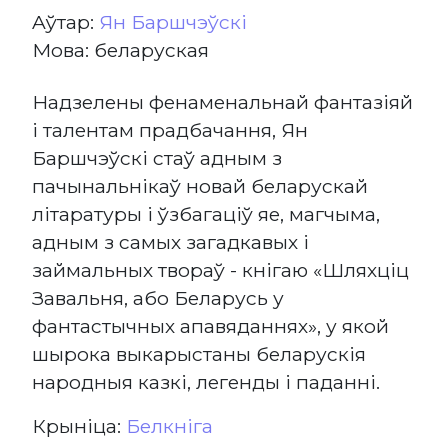
Aўтар:
Ян Баршчэўскі
Мова: беларуская
Надзелены фенаменальнай фантазіяй
і талентам прадбачання, Ян
Баршчэўскі стаў адным з
пачынальнікаў новай беларускай
літаратуры і ўзбагаціў яе, магчыма,
адным з самых загадкавых і
займальных твораў - кнігаю «Шляхціц
Завальня, або Беларусь у
фантастычных апавяданнях», у якой
шырока выкарыстаны беларускія
народныя казкі, легенды і паданні.
Крыніца:
Белкніга