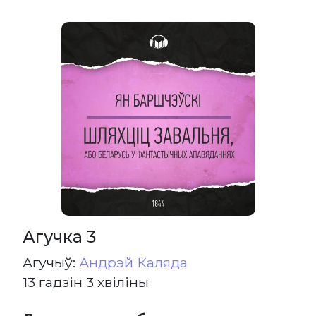
Агучка 3
Агучыў:
Андрэй Каляда
13 гадзін 3 хвіліны