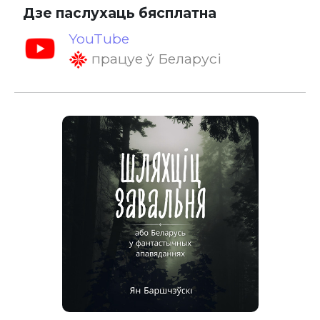
Дзе паслухаць бясплатна
YouTube
працуе ў Беларусі