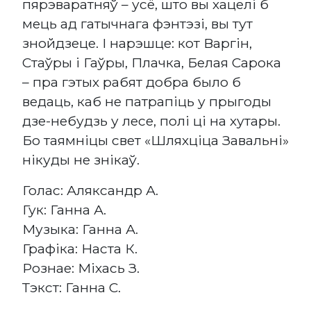
пярэваратняў – усё, што вы хацелі б
мець ад гатычнага фэнтэзі, вы тут
знойдзеце. І нарэшце: кот Варгін,
Стаўры і Гаўры, Плачка, Белая Сарока
– пра гэтых рабят добра было б
ведаць, каб не патрапіць у прыгоды
дзе-небудзь у лесе, полі ці на хутары.
Бо таямніцы свет «Шляхціца Завальні»
нікуды не знікаў.
Голас: Аляксандр А.
Гук: Ганна А.
Музыка: Ганна А.
Графіка: Наста К.
Рознае: Міхась З.
Тэкст: Ганна С.