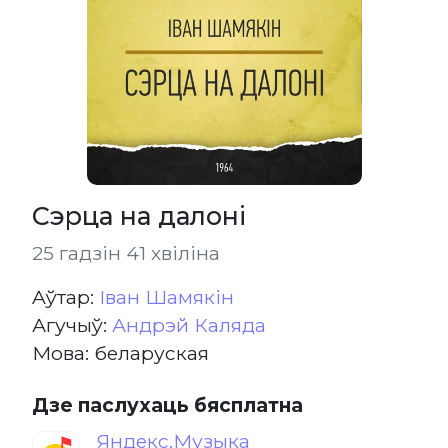
Сэрца на далоні
25 гадзін 41 хвіліна
Aўтар:
Іван Шамякін
Агучыў:
Андрэй Каляда
Мова: беларуская
Дзе паслухаць бясплатна
Яндекс.Музыка