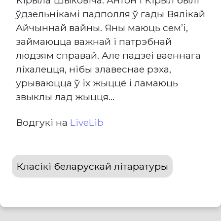
Кірыла Шыковіча. Антон і Кірыл былі
ўдзельнікамі падполля ў гады Вялікай
Айчыннай вайны. Яны маюць сем’і,
займаюцца важнай і патрэбнай
людзям справай. Але падзеі ваеннага
ліхалецця, нібы злавеснае рэха,
урываюцца ў іх жыццё і ламаюць
звыклы лад жыцця…
Водгукі на
LiveLib
Класікі беларускай літаратуры