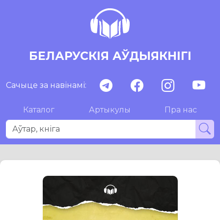
БЕЛАРУСКІЯ АЎДЫЯКНІГІ
Сачыце за навінамі:
Каталог
Артыкулы
Пра нас