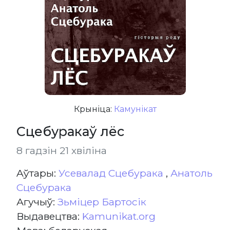
Крыніца:
Камунікат
Сцебуракаў лёс
8 гадзін 21 хвіліна
Aўтары:
Усевалад Сцебурака
,
Анатоль
Сцебурака
Агучыў:
Зьміцер Бартосік
Выдавецтва:
Kamunikat.org