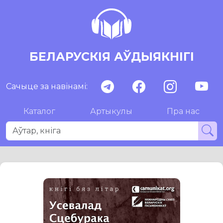
БЕЛАРУСКІЯ АЎДЫЯКНІГІ
Сачыце за навінамі:
Каталог
Артыкулы
Пра нас