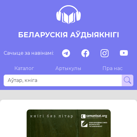
БЕЛАРУСКІЯ АЎДЫЯКНІГІ
Сачыце за навінамі:
Каталог
Артыкулы
Пра нас