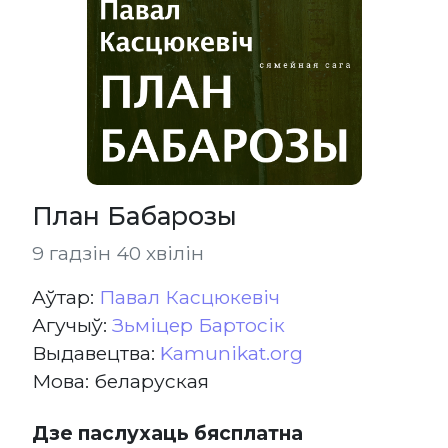
План Бабарозы
9 гадзін 40 хвілін
Aўтар:
Павал Касцюкевіч
Агучыў:
Зьміцер Бартосік
Выдавецтва:
Kamunikat.org
Мова: беларуская
Дзе паслухаць бясплатна