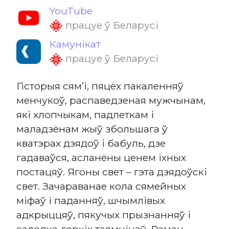
YouTube
працуе ў Беларусі
Камунікат
працуе ў Беларусі
Гісторыя сям’і, пяцёх пакаленняў
менчукоў, распаведзеная мужчынам,
які хлопчыкам, падлеткам і
маладзёнам жыў збольшага ў
кватэрах дзядоў і бабуль, дзе
гадаваўся, асланёны ценем іхных
постацяў. Ягоны свет – гэта дзядоўскі
свет. Зачараванае кола сямейных
міфаў і паданняў, шчымлівых
адкрыццяў, пякучых прызнанняў і
салодка-горкіх таямніцаў. Раман