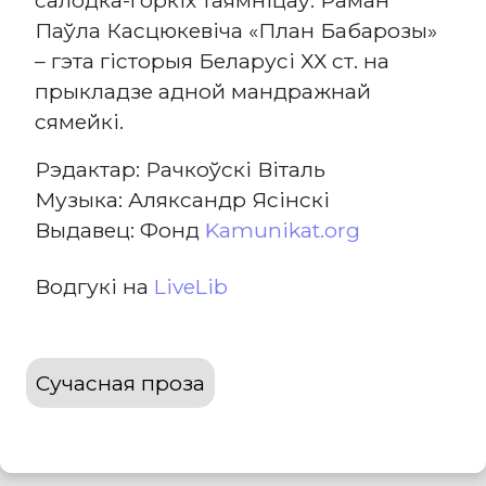
Паўла Касцюкевіча «План Бабарозы»
– гэта гісторыя Беларусі ХХ ст. на
прыкладзе адной мандражнай
сямейкі.
Рэдактар: Рачкоўскі Віталь
Музыка: Аляксандр Ясінскі
Выдавец: Фонд
Kamunikat.org
Водгукі на
LiveLib
Сучасная проза