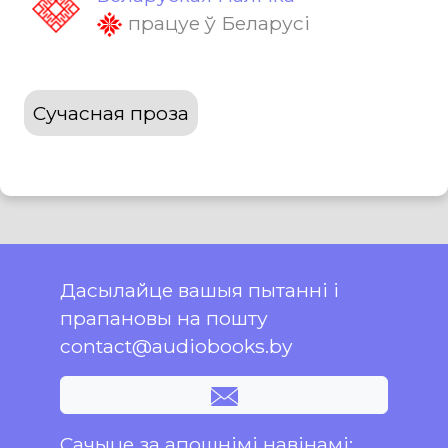
працуе ў Беларусі
Сучасная проза
Дасылайце вашыя пытанні і
прапановы на пошту
contact@audiobooks.by
Сачыце за апошнімі навінамі: