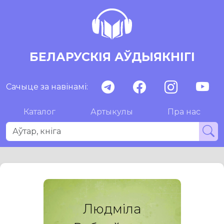
БЕЛАРУСКІЯ АЎДЫЯКНІГІ
Сачыце за навінамі:
Каталог
Артыкулы
Пра нас
Людміла