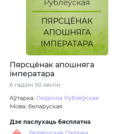
Рублеўская
ПЯРСЦЁНАК
АПОШНЯГА
ІМПЕРАТАРА
Пярсцёнак апошняга
імператара
6 гадзін 50 хвілін
Aўтарка:
Людміла Рублеўская
Мова: беларуская
Дзе паслухаць бясплатна
Беларуская Палічка