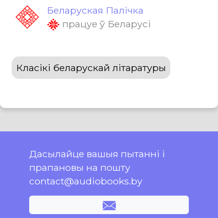
Беларуская Палічка
працуе ў Беларусі
Класікі беларускай літаратуры
Дасылайце вашыя пытанні і
прапановы на пошту
contact@audiobooks.by