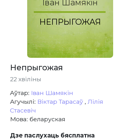
Іван Шамякін
НЕПРЫГОЖАЯ
Непрыгожая
22 хвіліны
Aўтар:
Іван Шамякін
Агучылі:
Віктар Тарасаў
,
Лілія
Стасевіч
Мова: беларуская
Дзе паслухаць бясплатна