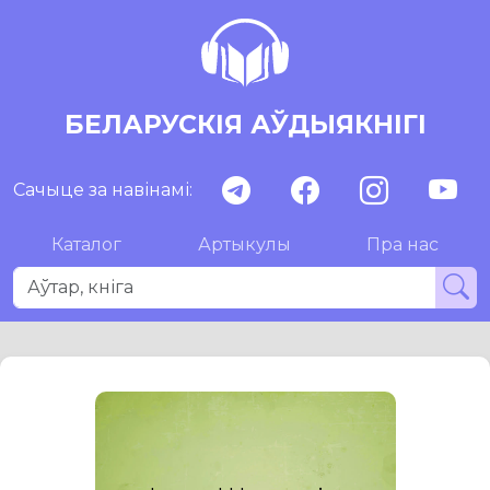
БЕЛАРУСКІЯ АЎДЫЯКНІГІ
Сачыце за навінамі:
Каталог
Артыкулы
Пра нас