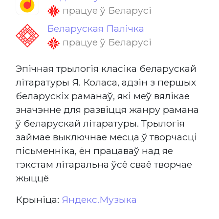
працуе ў Беларусі
Беларуская Палічка
працуе ў Беларусі
Эпічная трылогія класіка беларускай
літаратуры Я. Коласа, адзін з першых
беларускіх раманаў, які меў вялікае
значэнне для развіцця жанру рамана
ў беларускай літаратуры. Трылогія
займае выключнае месца ў творчасці
пісьменніка, ён працаваў над яе
тэкстам літаральна ўсё сваё творчае
жыццё
Крыніца:
Яндекс.Музыка