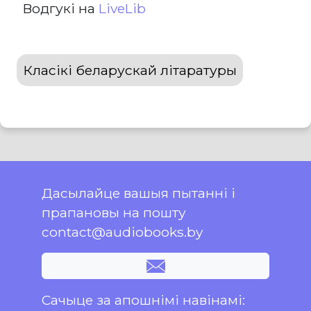
Водгукі на
LiveLib
Класікі беларускай літаратуры
Дасылайце вашыя пытанні і
прапановы на пошту
contact@audiobooks.by
Сачыце за апошнімі навінамі: