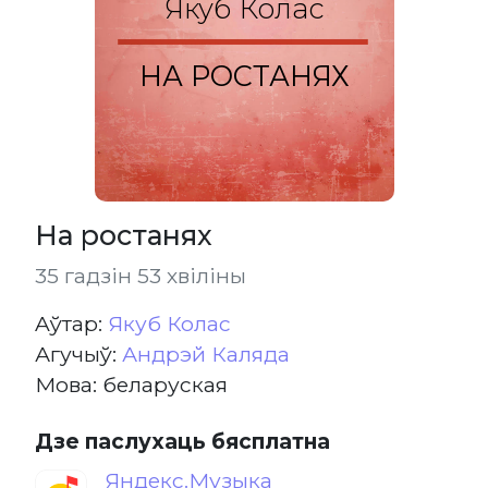
Якуб Колас
НА РОСТАНЯХ
На ростанях
35 гадзін 53 хвіліны
Aўтар:
Якуб Колас
Агучыў:
Андрэй Каляда
Мова: беларуская
Дзе паслухаць бясплатна
Яндекс.Музыка