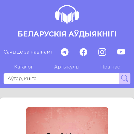
БЕЛАРУСКІЯ АЎДЫЯКНІГІ
Сачыце за навінамі:
Каталог
Артыкулы
Пра нас