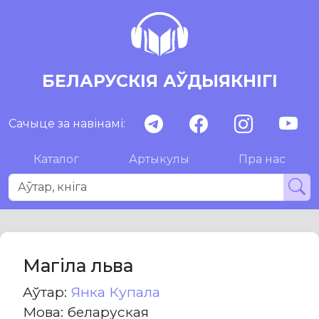
БЕЛАРУСКІЯ АЎДЫЯКНІГІ
Сачыце за навінамі:
Каталог
Артыкулы
Пра нас
Магіла льва
Aўтар:
Янка Купала
Мова: беларуская