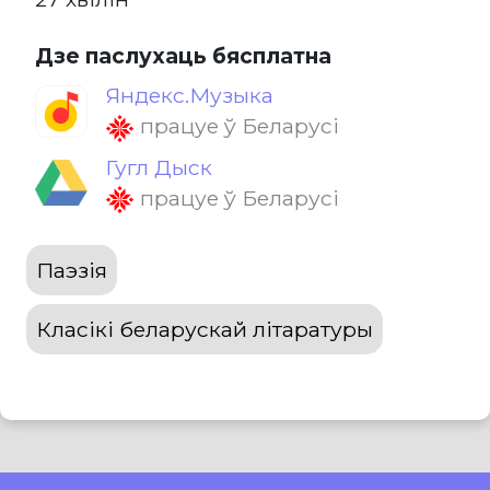
Дзе паслухаць бясплатна
Яндекс.Музыка
працуе ў Беларусі
Гугл Дыск
працуе ў Беларусі
Паэзія
Класікі беларускай літаратуры