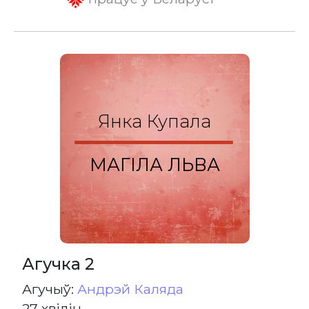
Янка Купала
МАГІЛА ЛЬВА
Агучка 2
Агучыў:
Андрэй Каляда
27 хвілін