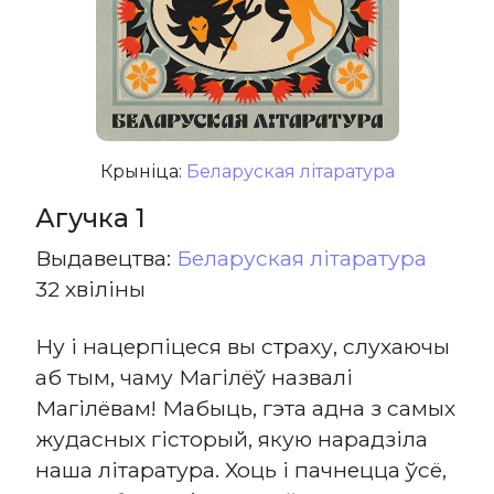
Крыніца:
Беларуская літаратура
Агучка 1
Выдавецтва:
Беларуская літаратура
32 хвіліны
Ну і нацерпіцеся вы страху, слухаючы
аб тым, чаму Магілёў назвалі
Магілёвам! Мабыць, гэта адна з самых
жудасных гісторый, якую нарадзіла
наша літаратура. Хоць і пачнецца ўсё,