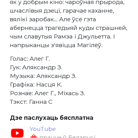
як у добрым кіно: чароўная прырода,
шчаслівыя дзеці, гарачае каханне,
вялікі заробак... Але ўсё гэта
абернецца трагедыяй куды страшней,
чым славутыя Рамэа і Джульетта. І
напрыканцы з'явіцца Магілёў.
Голас: Алег Г.
Гук: Аляксандр З.
Музыка: Аляксандр З.
Графіка: Насця К.
Рознае: Алег Г., Міхась З.
Тэкст: Ганна С
Дзе паслухаць бясплатна
YouTube
працуе ў Беларусі