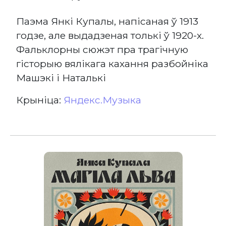
Паэма Янкі Купалы, напісаная ў 1913
годзе, але выдадзеная толькі ў 1920-х.
Фальклорны сюжэт пра трагічную
гісторыю вялікага кахання разбойніка
Машэкі і Наталькі
Крыніца:
Яндекс.Музыка