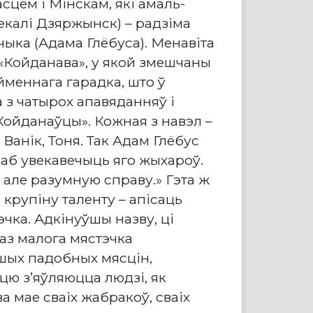
сцем і Мінскам, які амаль-
екалі Дзяржынск) – радзіма
ыка (Адама Глёбуса). Менавіта
 «Койданава», у якой змешчаны
йменнага гарадка, што ў
 з чатырох апавяданняў і
«Койданаўцы». Кожная з навэл –
ь, Ванік, Тоня. Так Адам Глёбус
каб увекавечыць яго жыхароў.
 але разумную справу.» Гэта ж
 крупіну таленту – апісаць
чка. Адкінуўшы назву, ці
аз малога мястэчка
шых падобных мясцін,
цю з’яўляюцца людзі, як
 мае сваіх жабракоў, сваіх