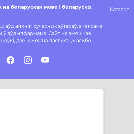
х на беларускай мове і беларускіх
Каталог
і аўдыякнігі сучасных аўтараў, а таксама
ры ў аўдыяфармаце. Сайт не змяшчае
ляцоўкі, дзе іх можна паслухаць альбо