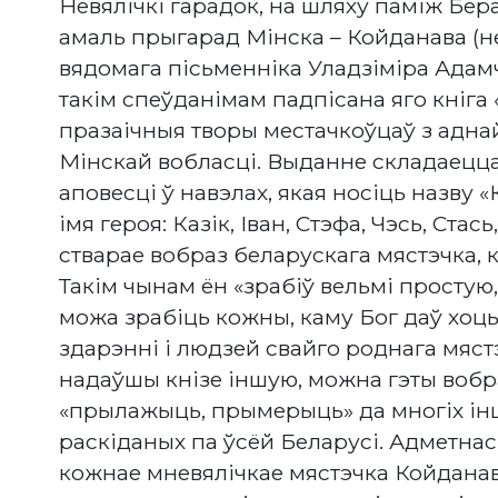
Невялічкі гарадок, на шляху паміж Бера
амаль прыгарад Мінска – Койданава (н
вядомага пісьменніка Уладзіміра Адамч
такім спеўданімам падпісана яго кніга
празаічныя творы местачкоўцаў з адна
Мінскай вобласці. Выданне складаецца
аповесці ў навэлах, якая носіць назву 
імя героя: Казік, Іван, Стэфа, Чэсь, Стас
стварае вобраз беларускага мястэчка, 
Такім чынам ён «зрабіў вельмі простую,
можа зрабіць кожны, каму Бог даў хоць
здарэнні і людзей свайго роднага мястэ
надаўшы кнізе іншую, можна гэты вобр
«прылажыць, прымерыць» да многіх ін
раскіданых па ўсёй Беларусі. Адметнас
кожнае мневялічкае мястэчка Койданава