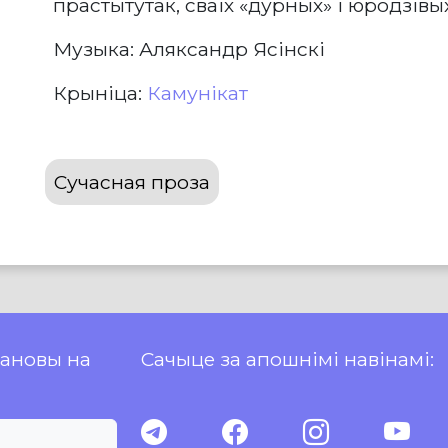
прастытутак, сваіх «дурных» і юродзівых
Музыка: Аляксандр Ясінскі
Крыніца:
Камунікат
Сучасная проза
пановы на
Сачыце за апошнімі навінамі: