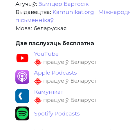
Агучыў:
Зьміцер Бартосік
Выдавецтва:
Kamunikat.org
,
Міжнародн
пісьменнікаў
Мова: беларуская
Дзе паслухаць бясплатна
YouTube
працуе ў Беларусі
Apple Podcasts
працуе ў Беларусі
Камунікат
працуе ў Беларусі
Spotify Podcasts