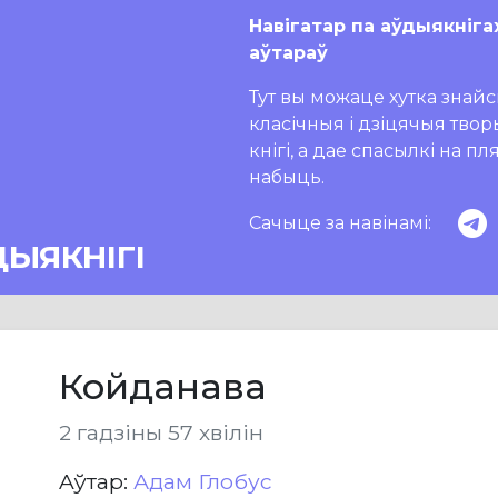
Навігатар па аўдыякніга
аўтараў
Тут вы можаце хутка знайсц
класічныя і дзіцячыя тво
кнігі, а дае спасылкі на п
набыць.
Сачыце за навінамі:
ДЫЯКНІГІ
Койданава
2 гадзіны 57 хвілін
Aўтар:
Адам Глобус