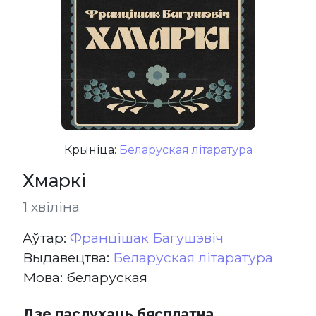
Крыніца:
Беларуская літаратура
Хмаркі
1 хвіліна
Aўтар:
Францішак Багушэвіч
Выдавецтва:
Беларуская літаратура
Мова: беларуская
Дзе паслухаць бясплатна