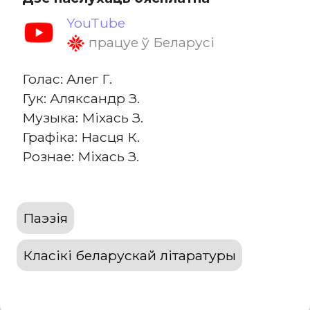
YouTube
працуе ў Беларусі
Голас: Алег Г.
Гук: Аляксандр З.
Музыка: Міхась З.
Графіка: Насця К.
Рознае: Міхась З.
Паэзія
Класікі беларускай літаратуры