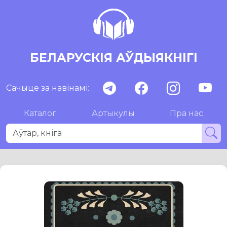
БЕЛАРУСКІЯ АЎДЫЯКНІГІ
Сачыце за навінамі:
Каталог
Артыкулы
Пра нас