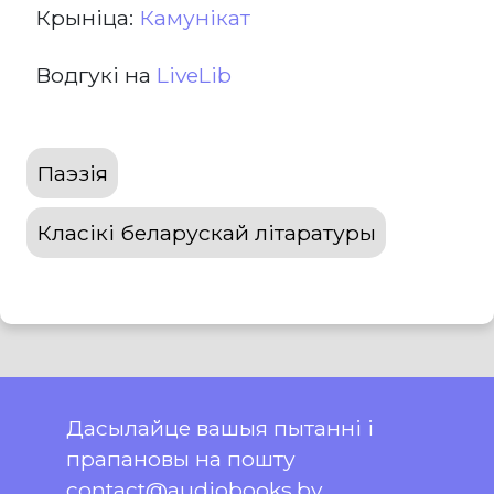
Крыніца:
Камунікат
Водгукі на
LiveLib
Паэзія
Класікі беларускай літаратуры
Дасылайце вашыя пытанні і
прапановы на пошту
contact@audiobooks.by