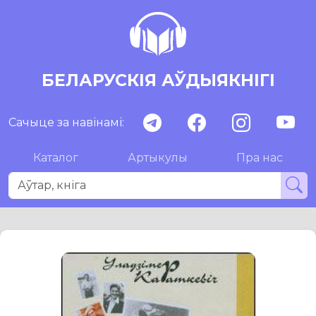
БЕЛАРУСКІЯ АЎДЫЯКНІГІ
Сачыце за навінамі:
Каталог
Артыкулы
Пра нас