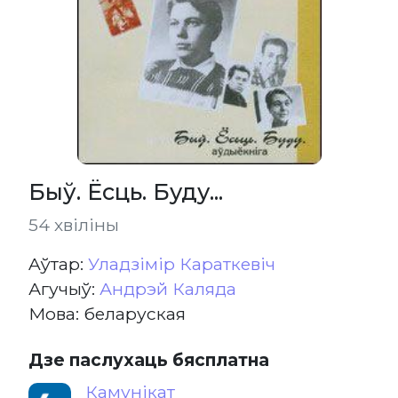
Быў. Ёсць. Буду...
54 хвіліны
Aўтар:
Уладзімір Караткевіч
Агучыў:
Андрэй Каляда
Мова: беларуская
Дзе паслухаць бясплатна
Камунікат