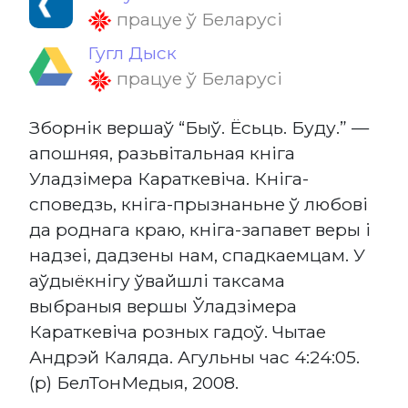
працуе ў Беларусі
Гугл Дыск
працуе ў Беларусі
Зборнік вершаў “Быў. Ёсьць. Буду.” —
апошняя, разьвітальная кніга
Уладзімера Караткевіча. Кніга-
споведзь, кніга-прызнаньне ў любові
да роднага краю, кніга-запавет веры і
надзеі, дадзены нам, спадкаемцам. У
аўдыёкнігу ўвайшлі таксама
выбраныя вершы Ўладзімера
Караткевіча розных гадоў. Чытае
Андрэй Каляда. Агульны час 4:24:05.
(р) БелТонМедыя, 2008.