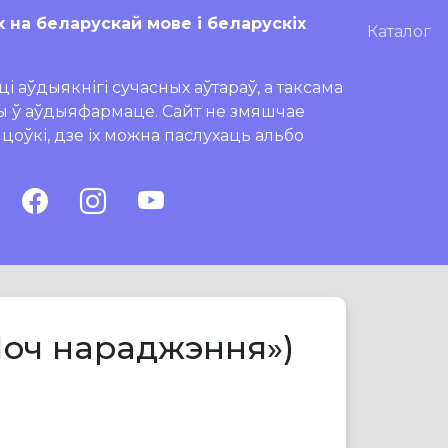
х на беларускай мове і беларускіх
Каталог
і аўдыякнігі сучасных аўтараў, а таксама
ры ў аўдыяфармаце. Сайт не змяшчае
ляцоўкі, дзе іх можна паслухаць альбо
Ноч нараджэння»)