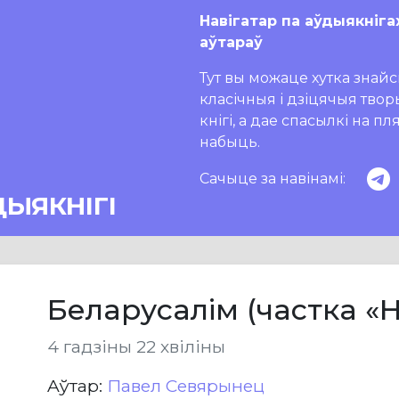
Навігатар па аўдыякніга
аўтараў
Тут вы можаце хутка знайсц
класічныя і дзіцячыя тво
кнігі, а дае спасылкі на п
набыць.
Сачыце за навінамі:
ДЫЯКНІГІ
Беларусалім (частка «
4 гадзіны 22 хвіліны
Aўтар:
Павел Севярынец