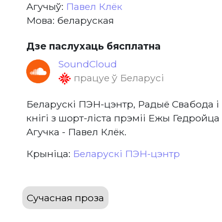
Агучыў:
Павел Клёк
Мова: беларуская
Дзе паслухаць бясплатна
SoundCloud
працуе ў Беларусі
Беларускі ПЭН-цэнтр, Радыё Свабода 
кнігі з шорт-ліста прэміі Ежы Гедройца 
Агучка - Павел Клёк.
Крыніца:
Беларускі ПЭН-цэнтр
Сучасная проза