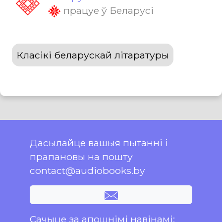
працуе ў Беларусі
Класікі беларускай літаратуры
Дасылайце вашыя пытанні і
прапановы на пошту
contact@audiobooks.by
Сачыце за апошнімі навінамі: