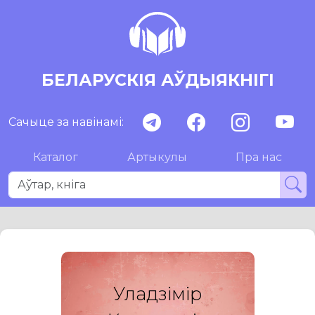
БЕЛАРУСКІЯ АЎДЫЯКНІГІ
Сачыце за навінамі:
Каталог
Артыкулы
Пра нас
Уладзімір