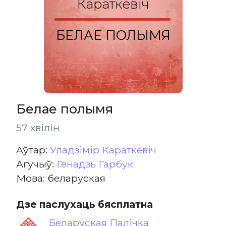
Караткевіч
БЕЛАЕ ПОЛЫМЯ
Белае полымя
57 хвілін
Aўтар:
Уладзімір Караткевіч
Агучыў:
Генадзь Гарбук
Мова: беларуская
Дзе паслухаць бясплатна
Беларуская Палічка