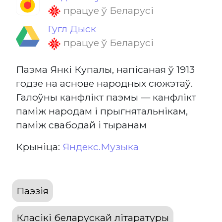
працуе ў Беларусі
Гугл Дыск
працуе ў Беларусі
Паэма Янкі Купалы, напісаная ў 1913
годзе на аснове народных сюжэтаў.
Галоўны канфлікт паэмы — канфлікт
паміж народам і прыгнятальнікам,
паміж свабодай і тыранам
Крыніца:
Яндекс.Музыка
Паэзія
Класікі беларускай літаратуры