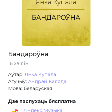
Янка Купала
БАНДАРОЎНА
Бандароўна
16 хвілін
Aўтар:
Янка Купала
Агучыў:
Андрэй Каляда
Мова: беларуская
Дзе паслухаць бясплатна
Яндекс.Музыка