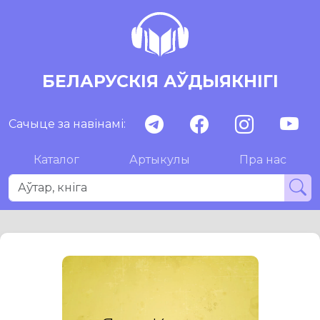
БЕЛАРУСКІЯ АЎДЫЯКНІГІ
Сачыце за навінамі:
Каталог
Артыкулы
Пра нас