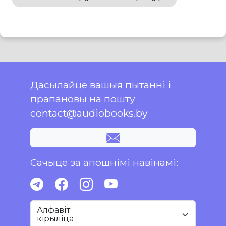
Дасылайце вашыя пытанні і
прапановы на пошту
contact@audiobooks.by
Сачыце за апошнімі навінамі:
Алфавіт