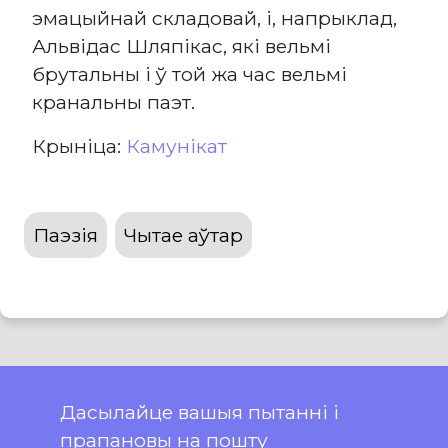
эмацыйнай складовай, і, напрыклад,
Альвідас Шляпікас, які вельмі
брутальны і ў той жа час вельмі
кранальны паэт.
Крыніца:
Камунікат
Паэзія
Чытае аўтар
Дасылайце вашыя пытанні і
прапановы на пошту