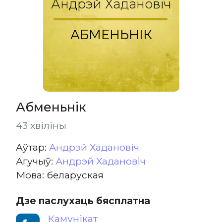
Андрэй Хадановіч
АБМЕНЬНІК
Абменьнік
43 хвіліны
Aўтар:
Андрэй Хадановіч
Агучыў:
Андрэй Хадановіч
Мова: беларуская
Дзе паслухаць бясплатна
Камунікат