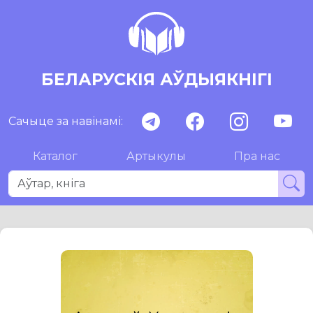
БЕЛАРУСКІЯ АЎДЫЯКНІГІ
Сачыце за навінамі:
Каталог
Артыкулы
Пра нас