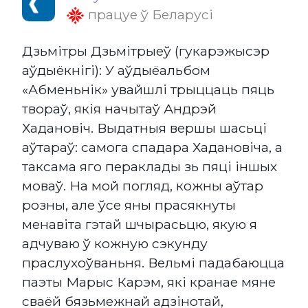
працуе ў Беларусі
Дзьмітры Дзьмітрыеў (гукарэжысэр
аўдыёкнігі): У аўдыёальбом
«Абменьнік» увайшлі трыццаць пяць
твораў, якія начытаў Андрэй
Хадановіч. Выдатныя вершы шасьці
аўтараў: самога спадара Хадановіча, а
таксама яго пераклады зь пяці іншых
моваў. На мой погляд, кожны аўтар
розны, але ўсе яны прасякнуты
менавіта гэтай шчырасьцю, якую я
адчуваю ў кожную сэкунду
праслухоўваньня. Вельмі падабаюцца
паэты Марыс Карэм, які кранае мяне
сваёй бязьмежнай адзінотай,