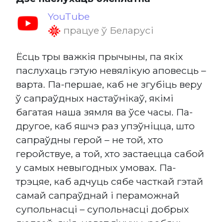
YouTube
працуе ў Беларусі
Ёсць тры важкія прычыны, па якіх
паслухаць гэтую невялікую аповесць –
варта. Па-першае, каб не згубіць веру
ў сапраўдных настаўнікаў, якімі
багатая наша зямля ва ўсе часы. Па-
другое, каб яшчэ раз упэўніцца, што
сапраўдны герой – не той, хто
геройствуе, а той, хто застаецца сабой
у самых невыгодных умовах. Па-
трэцяе, каб адчуць сябе часткай гэтай
самай сапраўднай і пераможнай
супольнасці – супольнасці добрых