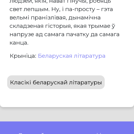
людзей, якія, нават гінучы, робяць
свет лепшым. Ну, і па-просту – гэта
вельмі пранізлівая, дынамічна
складзеная гісторыя, якая трымае ў
напрузе ад самага пачатку да самага
канца.
Крыніца:
Беларуская літаратура
Класікі беларускай літаратуры