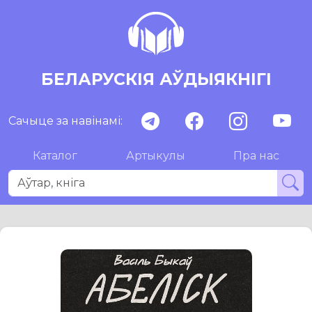
БЕЛАРУСКІЯ АЎДЫЯКНІГІ
Сачыце за навінамі:
Каталог
Артыкулы
Пра нас