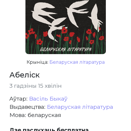
Крыніца:
Беларуская літаратура
Абеліск
3 гадзіны 15 хвілін
Aўтар:
Васіль Быкаў
Выдавецтва:
Беларуская літаратура
Мова: беларуская
Дзе паслухаць бясплатна